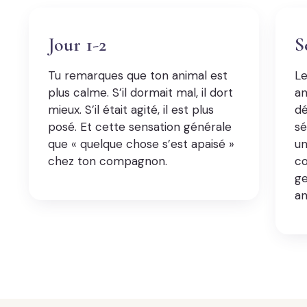
Jour 1-2
S
Tu remarques que ton animal est
Le
plus calme. S’il dormait mal, il dort
an
mieux. S’il était agité, il est plus
dé
posé. Et cette sensation générale
sé
que « quelque chose s’est apaisé »
un
chez ton compagnon.
co
ge
an