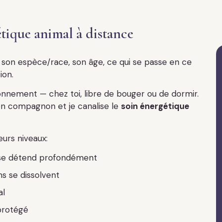
ique animal à distance
, son espèce/race, son âge, ce qui se passe en ce
ion.
onnement — chez toi, libre de bouger ou de dormir.
n compagnon et je canalise le
soin énergétique
eurs niveaux:
se détend profondément
s se dissolvent
al
protégé