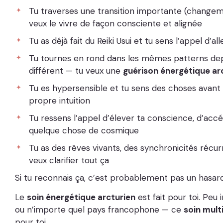
Tu traverses une transition importante (changement
veux le vivre de façon consciente et alignée
Tu as déjà fait du Reiki Usui et tu sens l’appel d’al
Tu tournes en rond dans les mêmes patterns depu
différent — tu veux une
guérison énergétique ar
Tu es hypersensible et tu sens des choses avant 
propre intuition
Tu ressens l’appel d’élever ta conscience, d’acc
quelque chose de cosmique
Tu as des rêves vivants, des synchronicités récu
veux clarifier tout ça
Si tu reconnais ça, c’est probablement pas un hasard 
Le
soin énergétique arcturien
est fait pour toi. Peu
ou n’importe quel pays francophone — ce
soin mult
pour toi.