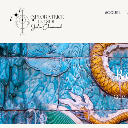
ACCUEIL
Re
Guér