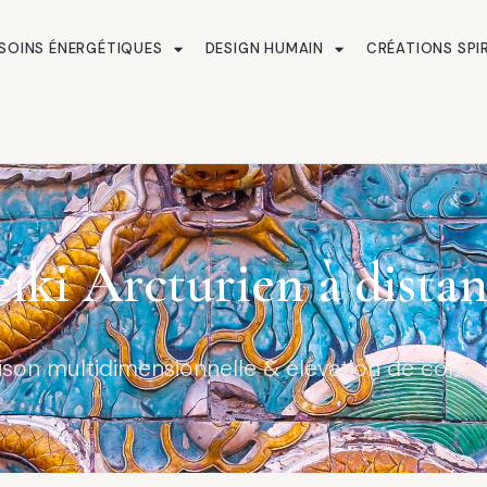
SOINS ÉNERGÉTIQUES
DESIGN HUMAIN
CRÉATIONS SPI
iki Arcturien à dista
ison multidimensionnelle & élévation de consc