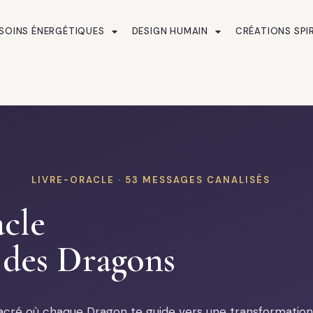
SOINS ÉNERGÉTIQUES
DESIGN HUMAIN
CRÉATIONS SPI
LIVRE-ORACLE · 53 MESSAGES CANALISÉS
cle
 des Dragons
acré où chaque Dragon te guide vers une transformation 