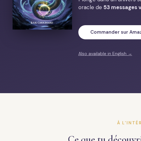
oracle de
53 messages v
Commander sur Ama
Also available in English →
À L’INTÉ
Ce que tu découvri