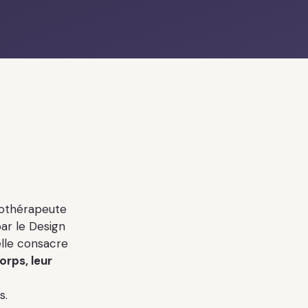
sothérapeute
ar le Design
elle consacre
orps, leur
s.