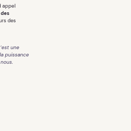
d appel
 des
urs des
c’est une
la puissance
 nous.