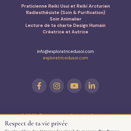
Praticienne Reiki Usui et Reiki Arcturien
Radiesthésiste (Soin & Purification)
Soin Animalier
Lecture de ta charte Design Humain
Créatrice et Autrice
info@exploratricedusoi.com
exploratricedusoi.com
© 2026 · Exploratrice du Soi · Julie Chouinard
Soins énergétiques à distance | Design Humain | Créations
Respect de ta vie privée
Spirituelles – Livres/oracle